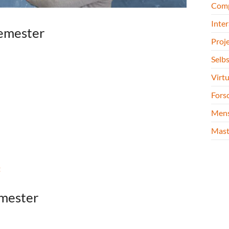
Comp
Inte
emester
Proj
Selb
Virtu
Forsc
Mens
Mast
t
emester