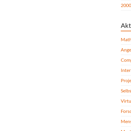
2000 
Akt
Math
Ange
Comp
Inte
Proj
Selb
Virtu
Forsc
Mens