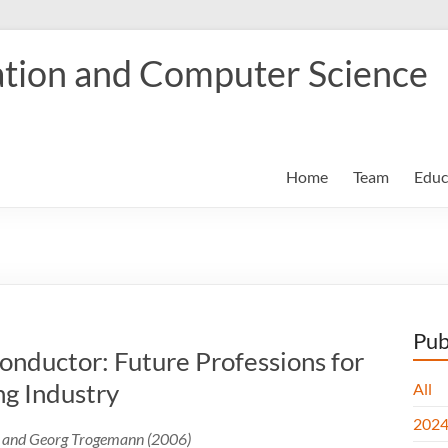
tion and Computer Science
Home
Team
Educ
Pub
nductor: Future Professions for
ng Industry
All
202
l and Georg Trogemann (2006)