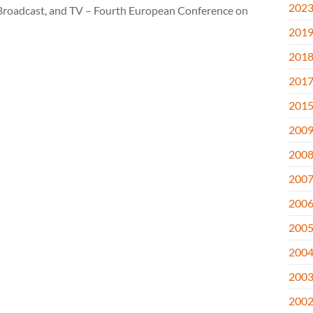
202
 Broadcast, and TV – Fourth European Conference on
201
201
201
201
200
200
200
200
200
200
200
200