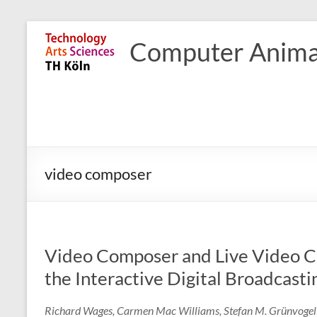
Skip
to
Computer Anima
content
video composer
Video Composer and Live Video Co
the Interactive Digital Broadcasti
Richard Wages, Carmen Mac Williams, Stefan M. Grünvoge